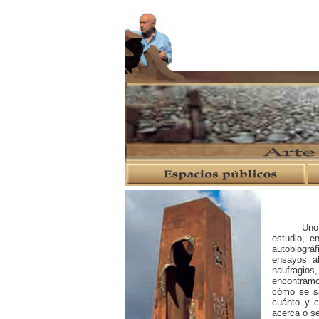
Uno de los
estudio, e
autobiográ
ensayos ab
naufragios
encontramo
cómo se si
cuánto y c
acerca o se