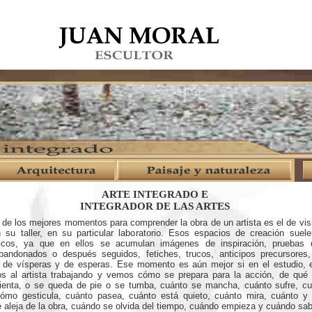
ARTE INTEGRADO E
INTEGRADOR DE LAS ARTES
 mejores momentos para comprender la obra de un artista es el de visit
n su taller, en su particular laboratorio. Esos espacios de creación sue
ficos, ya que en ellos se acumulan imágenes de inspiración, pruebas d
andonados o después seguidos, fetiches, trucos, anticipos precursores,
, de vísperas y de esperas. Ese momento es aún mejor si en el estudio, en
s al artista trabajando y vemos cómo se prepara para la acción, de qué 
enta, o se queda de pie o se tumba, cuánto se mancha, cuánto sufre, cu
ómo gesticula, cuánto pasea, cuánto está quieto, cuánto mira, cuánto y
 aleja de la obra, cuándo se olvida del tiempo, cuándo empieza y cuándo sab