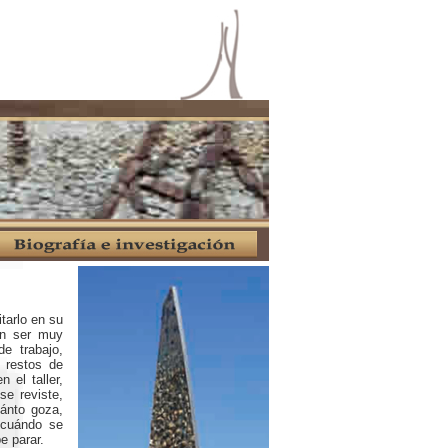
arlo en su
len ser muy
e trabajo,
 restos de
 el taller,
se reviste,
ánto goza,
 cuándo se
e parar.