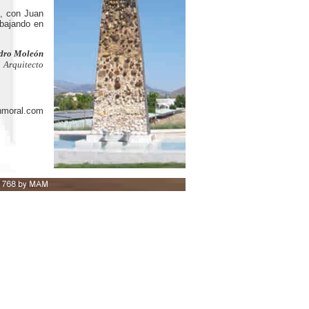
, con Juan
abajando en
dro Moleón
Arquitecto
nmoral.com