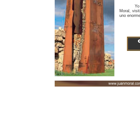
Yo tuve l
Moral, visi
uno enorme,